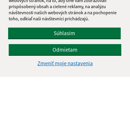
webových stránok, na to, aby sme vám zobrazovali
prispôsobený obsah a cielené reklamy, na analýzu
Text vašej správy (povinné)
návštevnosti našich webových stránok a na pochopenie
toho, odkiaľ naši návštevníci prichádzajú.
Súhlasím
Odmietam
Oboznámil som sa so
spracúvaním osobných
údajov
Zmeniť moje nastavenia
Google reCaptcha Response
Odoslať správu
Úradné hodiny:
Deň
Čas doobeda
Čas poobede
Pondelok:
08:00 - 12:00
12:30 - 17:00