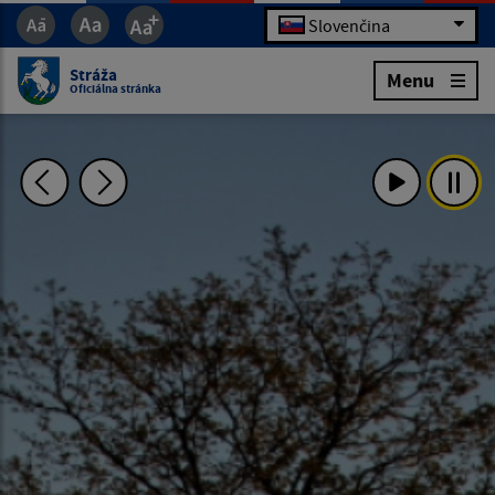
Slovenčina
Stráža
Menu
Oficiálna stránka