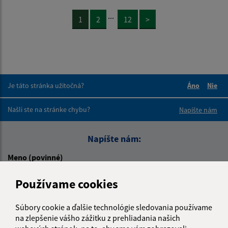
...
1
2
12
>
Je táto stránka užitočná?
Áno
Nie
Boli tieto 
Boli 
Našli ste na stránke chybu?
Napíšte nám
Napíšte nám:
Meno (povinné)
Používame cookies
E-mailová adresa (povinné)
Súbory cookie a ďalšie technológie sledovania používame
na zlepšenie vášho zážitku z prehliadania našich