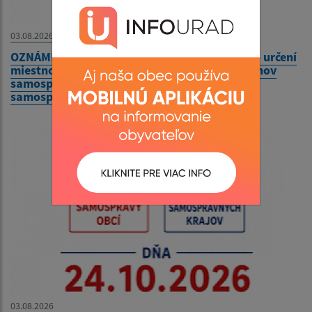
03.08.2026
OZNÁMENIE o utvorení volebných okrskov a o určení
miestností na hlasovanie vo voľbách do orgánov
samosprávy obcí a volieb do orgánov
samosprávnych krajov v roku 2026
03.08.2026