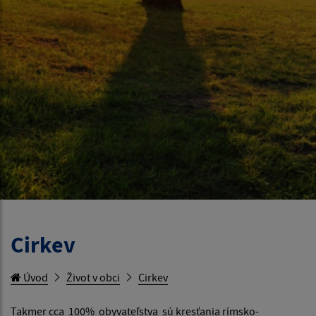
Cirkev
Úvod
Život v obci
Cirkev
Takmer cca 100% obyvateľstva sú kresťania rímsko-