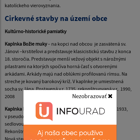
katolíckeho vierovyznania.
Cirkevné stavby na území obce
Kultúrno-historické pamiatky
Kaplnka Božie muky
– na kopci nad obcou je zasvätená sv.
Jánovi –krstiteľovi a predstavuje klasicistickú stavbu z konca
18. storočia. Predstavuje menší vežový objekt s nárožnými
pilastrami na ktorých spočíva horná časť s otvorenými
arkádami. Arkády majú nad oblúkmi profilovanú rímsu. Na
streche je kovaný barokový kríž. V kaplnke je umiestnená
socha sv Jána. Postavená v r. 1735 ,rekonštruovaná v r. 1990,
Nezobrazovať
2008
Kaplnka Krista –kráľa
v obci postavená v rokoch 1932-1933,
v pseudogotickom slohu. Ide o obdĺžnikovú stavbu so
sedlovou strechou s malou predstavanou vežičkou.
Rekonštruovaná bola v rokoch 1989 a 2009.
Nová stavba s moderným architektonickým riešením