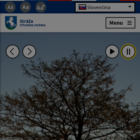
Slovenčina
Stráža
Menu
Oficiálna stránka