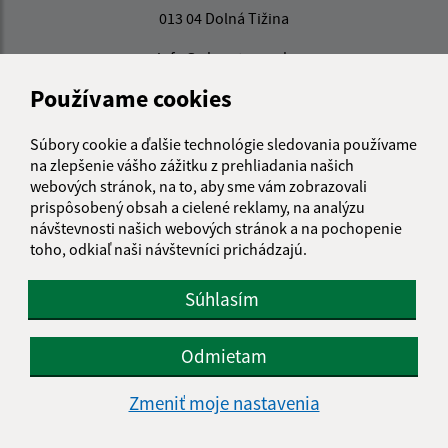
013 04 Dolná Tižina
info@obecstraza.sk
+421 415 694 001
Používame cookies
IČO: 00321630
Súbory cookie a ďalšie technológie sledovania používame
na zlepšenie vášho zážitku z prehliadania našich
webových stránok, na to, aby sme vám zobrazovali
prispôsobený obsah a cielené reklamy, na analýzu
návštevnosti našich webových stránok a na pochopenie
toho, odkiaľ naši návštevníci prichádzajú.
Súhlasím
Odmietam
Zmeniť moje nastavenia