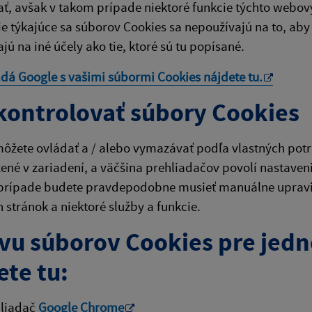
ť, avšak v takom prípade niektoré funkcie týchto webov
e týkajúce sa súborov Cookies sa nepoužívajú na to, aby 
jú na iné účely ako tie, ktoré sú tu popísané.
adá Google s vašimi súbormi Cookies nájdete
tu
.
kontrolovať súbory Cookies
ôžete ovládať a / alebo vymazávať podľa vlastných potri
žené v zariadení, a väčšina prehliadačov povolí nastaven
prípade budete pravdepodobne musieť manuálne upraviť 
stránok a niektoré služby a funkcie.
vu súborov Cookies pre jedn
ete tu:
hliadač
Google Chrome