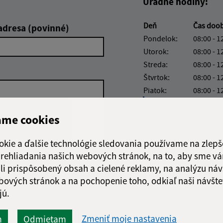
Úradné hodiny:
Deň
Čas doo
adresa (povinné)
Pondelok:
08:00 - 1
Utorok:
08:00 - 1
Streda:
08:00 - 1
Štvrtok:
08:00 - 1
Piatok:
08:00 - 1
Obedňajšia prestáv
ame cookies
okie a ďalšie technológie sledovania používame na zlepš
 prehliadania našich webových stránok, na to, aby sme v
Google reCaptcha Response
li prispôsobený obsah a cielené reklamy, na analýzu náv
Odoslať
ch
správu
bových stránok a na pochopenie toho, odkiaľ naši návšte
jú.
Zmeniť moje nastavenia
m
Odmietam