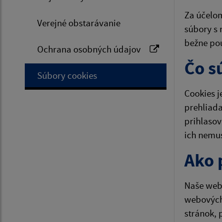
Za účelom
Verejné obstarávanie
súbory s 
bežne pou
Ochrana osobných údajov
Čo s
Súbory cookies
Cookies j
prehliada
prihlasov
ich nemu
Ako 
Naše webo
webových
stránok, 