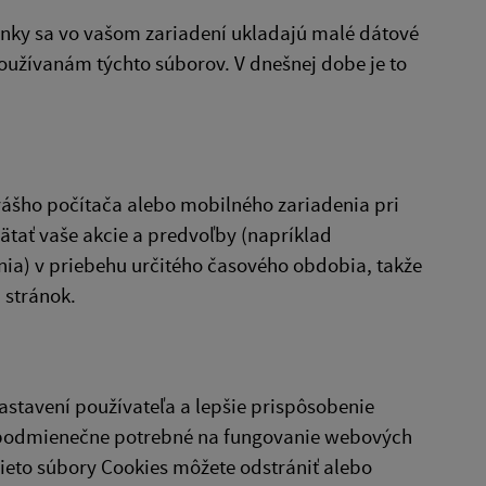
nky sa vo vašom zariadení ukladajú malé dátové
oužívanám týchto súborov. V dnešnej dobe je to
vášho počítača alebo mobilného zariadenia pri
tať vaše akcie a predvoľby (napríklad
nia) v priebehu určitého časového obdobia, takže
 stránok.
stavení používateľa a lepšie prispôsobenie
zpodmienečne potrebné na fungovanie webových
ieto súbory Cookies môžete odstrániť alebo