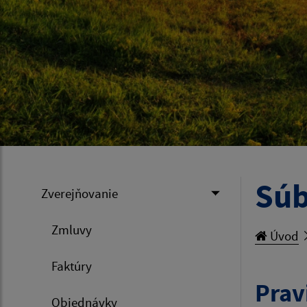
Súb
Zverejňovanie
Zmluvy
Úvod
Faktúry
Prav
Objednávky