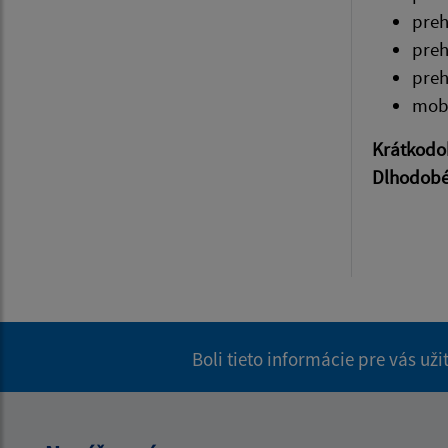
pre
pre
pre
mobi
Krátkodo
Dlhodob
Boli tieto informácie pre vás už