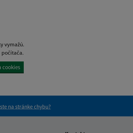
ky vymažú.
 počítača.
a cookies
 ste na stránke chybu?
vás užitočné?
e pre vás užitočné?