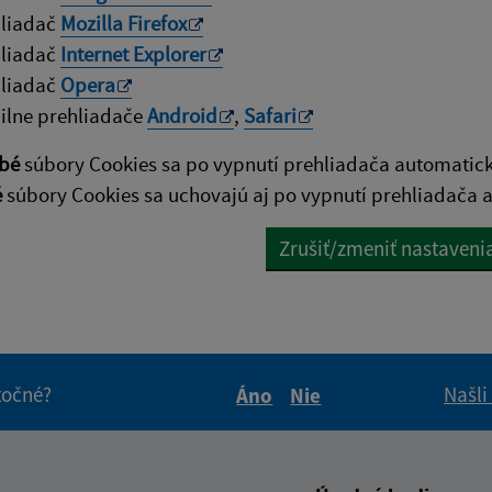
hliadač
Mozilla Firefox
hliadač
Internet Explorer
hliadač
Opera
lne prehliadače
Android
,
Safari
bé
súbory Cookies sa po vypnutí prehliadača automatic
é
súbory Cookies sa uchovajú aj po vypnutí prehliadača a
Zrušiť/zmeniť nastaveni
itočné?
Našli
Áno
Nie
Boli tieto informácie pre 
Boli tieto informáci