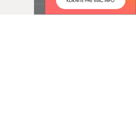
ované:
Správca obsahu:
16:50 hod.
Správca obsahu je Obec Stráža.
Vytvorené v súlade s
Jednotným