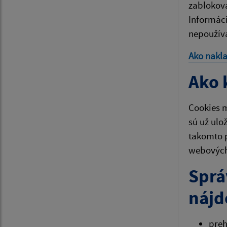
zablokova
Informáci
nepoužíva
Ako nakl
Ako 
Cookies m
sú už ulo
takomto 
webových 
Sprá
nájd
pre