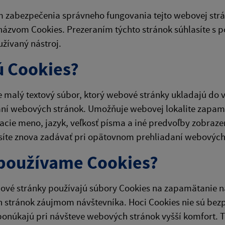
 zabezpečenia správneho fungovania tejto webovej strá
názvom Cookies. Prezeraním týchto stránok súhlasíte s p
žívaný nástroj.
ú Cookies?
e malý textový súbor, ktorý webové stránky ukladajú do 
ní webových stránok. Umožňuje webovej lokalite zapamä
acie meno, jazyk, veľkosť písma a iné predvoľby zobraze
síte znova zadávať pri opätovnom prehliadaní webových
používame Cookies?
vé stránky používajú súbory Cookies na zapamätanie na
 stránok záujmom návštevníka. Hoci Cookies nie sú be
ponúkajú pri návšteve webových stránok vyšší komfort. T