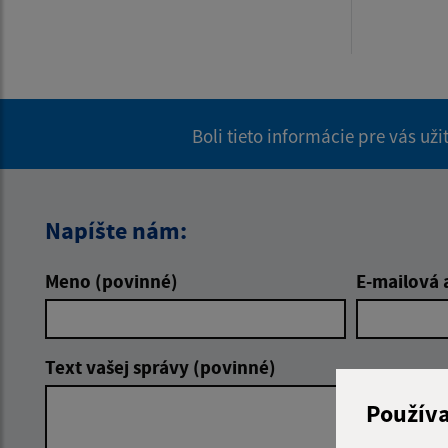
Boli tieto informácie pre vás už
Napíšte nám:
Meno (povinné)
E-mailová 
Text vašej správy (povinné)
Použív