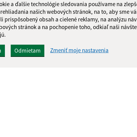
okie a ďalšie technológie sledovania používame na zlepš
 prehliadania našich webových stránok, na to, aby sme v
li prispôsobený obsah a cielené reklamy, na analýzu náv
bových stránok a na pochopenie toho, odkiaľ naši návšte
Google reCaptcha Response
jú.
Odoslať
ch
správu
Zmeniť moje nastavenia
m
Odmietam