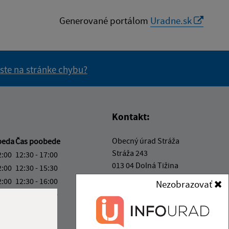
Generované portálom
Uradne.sk
 ste na stránke chybu?
vás užitočné?
e pre vás užitočné?
Kontakt:
Obecný úrad Stráža
beda
Čas poobede
Stráža 243
2:00
12:30 - 17:00
013 04 Dolná Tižina
2:00
12:30 - 15:30
2:00
12:30 - 16:00
Nezobrazovať
info@obecstraza.sk
2:00
12:30 - 15:30
+421 415 694 001
2:00
IČO: 00321630
ka:
12:00 - 12:30