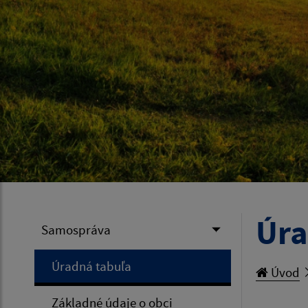
Úra
Samospráva
Úradná tabuľa
Úvod
Základné údaje o obci