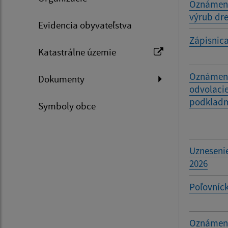
Oznámenie
výrub dr
Evidencia obyvateľstva
Zápisnica
Katastrálne územie
Oznámeni
Dokumenty
odvolaci
podkladm
Symboly obce
Uznesenie
2026
Poľovníck
Oznámeni