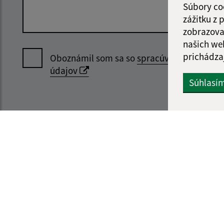
Súbory co
zážitku z
zobrazova
našich we
prichádza
Oboznámil som sa so
spracúvaním osobný
údajov
Súhlasí