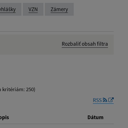
yhlášky
VZN
Zámery
Rozbaliť obsah filtra
Dátum zverejnenia od:
kritériám: 250)
RSS
Reset
opis
Dátum