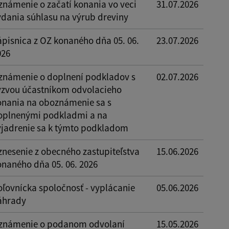
známenie o začatí konania vo veci
31.07.2026
ydania súhlasu na výrub dreviny
ápisnica z OZ konaného dňa 05. 06.
23.07.2026
026
známenie o doplnení podkladov s
02.07.2026
ýzvou účastníkom odvolacieho
onania na oboznámenie sa s
oplnenými podkladmi a na
yjadrenie sa k týmto podkladom
znesenie z obecného zastupiteľstva
15.06.2026
onaného dňa 05. 06. 2026
oľovnícka spoločnosť - vyplácanie
05.06.2026
áhrady
známenie o podanom odvolaní
15.05.2026