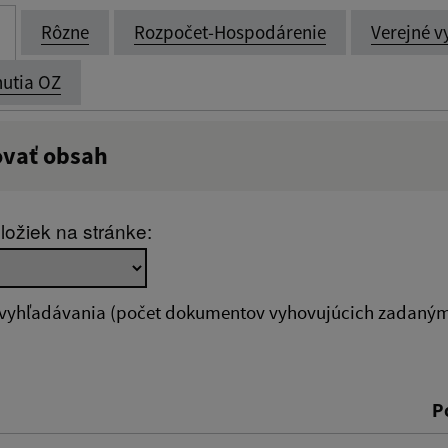
Rôzne
Rozpočet-Hospodárenie
Verejné v
utia OZ
ovať obsah
:
Popis:
ložiek na stránke:
zverejnenia do:
 vyhľadávania (počet dokumentov vyhovujúcich zadaným 
ovať
P