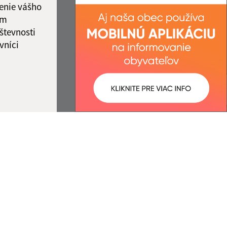
enie vášho
ám
števnosti
vníci