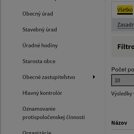
Všetko
Obecný úrad
Zasadn
Stavebný úrad
Úradné hodiny
Filtr
Názov
Starosta obce
Počet po
Obecné zastupiteľstvo
Dátum 
Hlavný kontrolór
Výsledky
Oznamovanie
Filtr
protispoločenskej činnosti
Názov
Organizácie