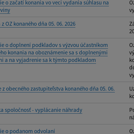
 o začatí konania vo veci vydania súhlasu na
O
eviny
v
 z OZ konaného dňa 05. 06. 2026
Z
2
e o doplnení podkladov s výzvou účastníkom
O
eho konania na oboznámenie sa s doplnenými
v
i a na vyjadrenie sa k týmto podkladom
k
d
v
 z obecného zastupiteľstva konaného dňa 05. 06.
U
k
a spoločnosť - vyplácanie náhrady
P
n
e o podanom odvolaní
O