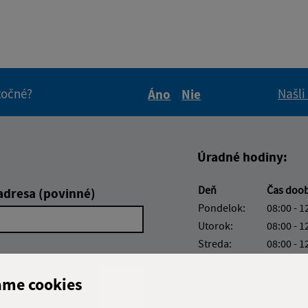
itočné?
Našli
Áno
Nie
Boli tieto informácie pre 
Boli tieto informáci
Úradné hodiny:
Deň
Čas doo
adresa (povinné)
Pondelok:
08:00 - 1
Utorok:
08:00 - 1
Streda:
08:00 - 1
Štvrtok:
08:00 - 1
Piatok:
08:00 - 1
ame cookies
Obedňajšia prestáv