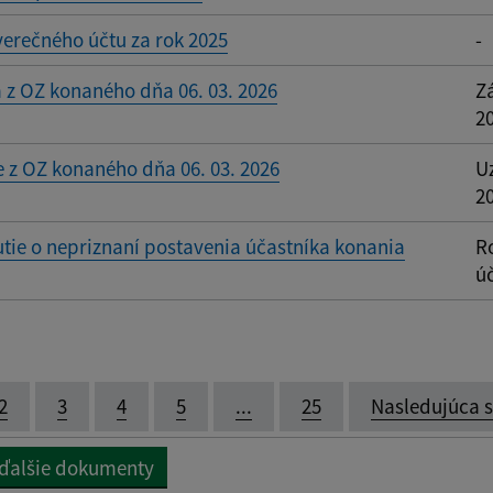
erečného účtu za rok 2025
-
 z OZ konaného dňa 06. 03. 2026
Z
2
 z OZ konaného dňa 06. 03. 2026
U
2
ie o nepriznaní postavenia účastníka konania
R
ú
2
3
4
5
...
25
Nasledujúca 
 ďalšie dokumenty