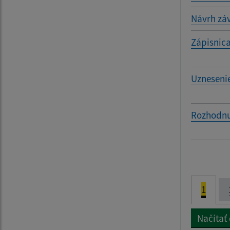
Návrh záv
Zápisnica
Uznesenie
Rozhodnut
1
Načítať