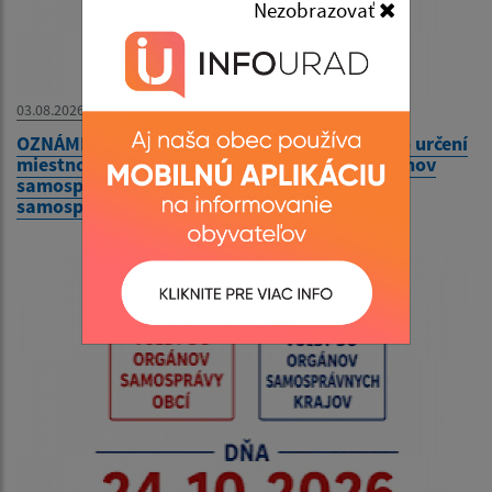
Nezobrazovať
03.08.2026
OZNÁMENIE o utvorení volebných okrskov a o určení
miestností na hlasovanie vo voľbách do orgánov
samosprávy obcí a volieb do orgánov
samosprávnych krajov v roku 2026