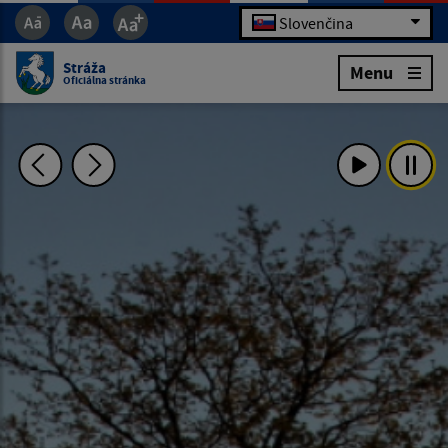
Slovenčina
Stráža
Menu
Oficiálna stránka