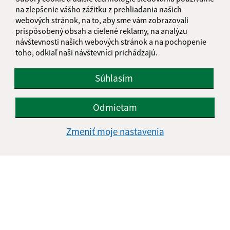
na zlepšenie vášho zážitku z prehliadania našich
webových stránok, na to, aby sme vám zobrazovali
prispôsobený obsah a cielené reklamy, na analýzu
Text vašej správy (povinné)
návštevnosti našich webových stránok a na pochopenie
toho, odkiaľ naši návštevníci prichádzajú.
Súhlasím
Odmietam
Oboznámil som sa so
spracúvaním osobných
Zmeniť moje nastavenia
údajov
Google reCaptcha Response
Odoslať správu
Úradné hodiny: