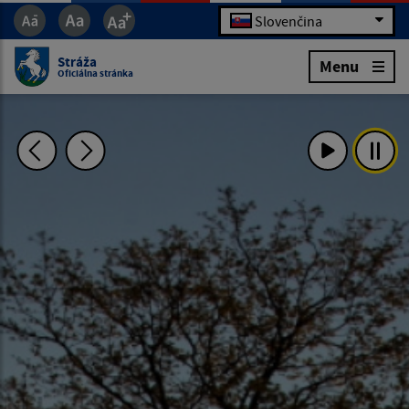
Slovenčina
Stráža
Menu
Oficiálna stránka