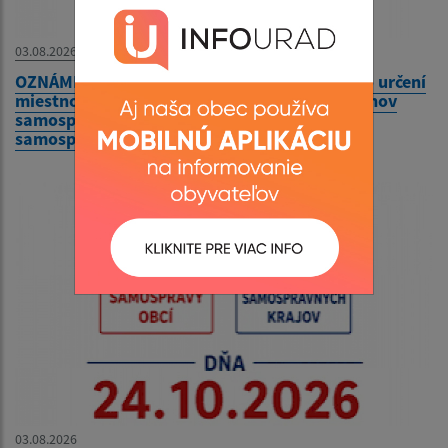
03.08.2026
OZNÁMENIE o utvorení volebných okrskov a o určení
miestností na hlasovanie vo voľbách do orgánov
samosprávy obcí a volieb do orgánov
samosprávnych krajov v roku 2026
03.08.2026