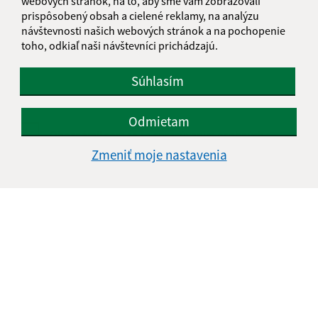
webových stránok, na to, aby sme vám zobrazovali
prispôsobený obsah a cielené reklamy, na analýzu
Text vašej správy (povinné)
návštevnosti našich webových stránok a na pochopenie
toho, odkiaľ naši návštevníci prichádzajú.
Súhlasím
Odmietam
Oboznámil som sa so
spracúvaním osobných
údajov
Zmeniť moje nastavenia
Google reCaptcha Response
Odoslať správu
Úradné hodiny:
Deň
Čas doobeda
Čas poobede
Pondelok:
08:00 - 12:00
12:30 - 17:00