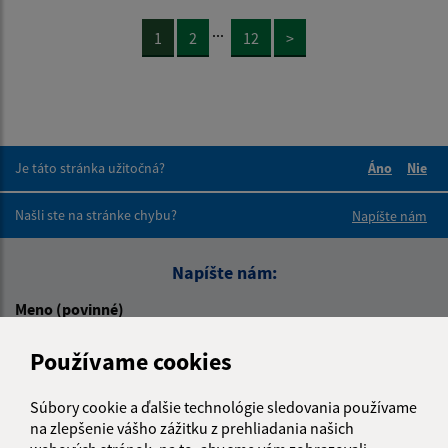
...
1
2
12
>
Je táto stránka užitočná?
Áno
Nie
Boli tieto 
Boli 
Našli ste na stránke chybu?
Napíšte nám
Napíšte nám:
Meno (povinné)
Používame cookies
E-mailová adresa (povinné)
Súbory cookie a ďalšie technológie sledovania používame
na zlepšenie vášho zážitku z prehliadania našich