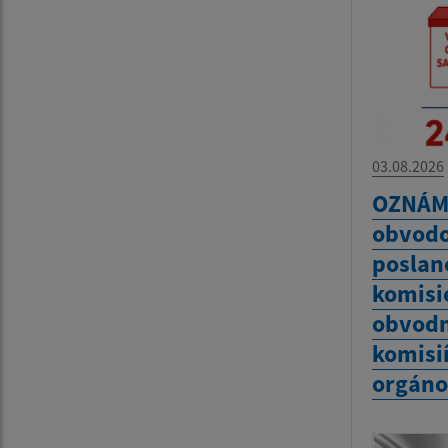
03.08.2026
OZNÁME
obvodo
poslanc
komisie
obvodn
komisií
orgáno