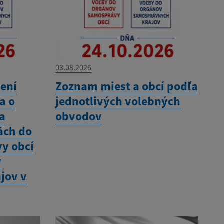
03.08.2026
ení
Zoznam miest a obcí podľa
a o
jednotlivých volebných
na
obvodov
ách do
y obcí
v
jov v