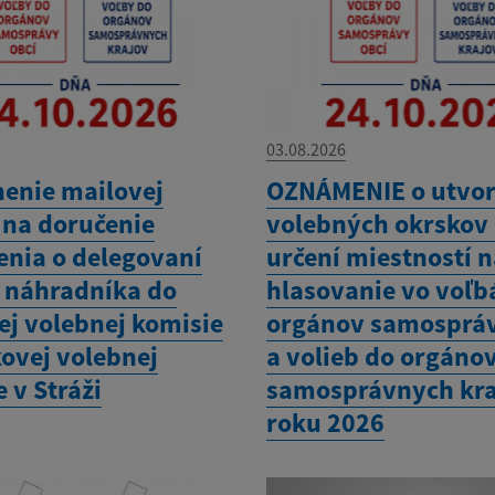
03.08.2026
nenie mailovej
OZNÁMENIE o utvor
 na doručenie
volebných okrskov 
nia o delegovaní
určení miestností 
a náhradníka do
hlasovanie vo voľb
ej volebnej komisie
orgánov samospráv
kovej volebnej
a volieb do orgáno
 v Stráži
samosprávnych kra
roku 2026