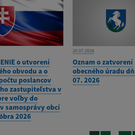
20.07.2026
NIE o utvorení
Oznam o zatvorení
ého obvodu a o
obecného úradu dň
 počtu poslancov
07. 2026
ho zastupiteľstva v
pre voľby do
v samosprávy obcí
tóbra 2026