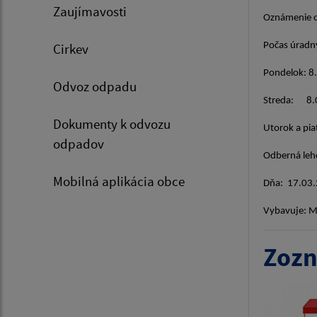
Zaujímavosti
Oznámenie
Cirkev
Počas úra
Pondelok: 
Odvoz odpadu
Streda: 8
Dokumenty k odvozu
Utorok a pia
odpadov
Odberná leho
Mobilná aplikácia obce
Dňa: 
Vybavuje: M
Zozn