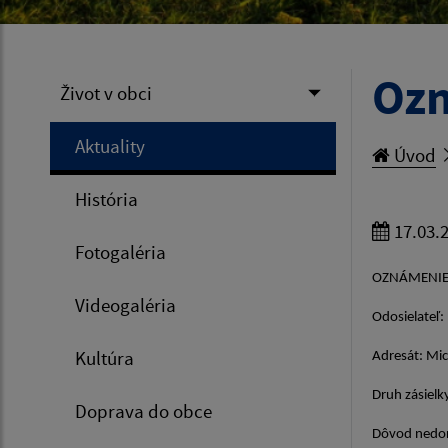
Ozn
Život v obci
Aktuality
Úvod
História
17.03.
Fotogaléria
OZNÁMENIE 
Videogaléria
Odosielateľ:
Kultúra
Adresát: Mi
Druh zásielk
Doprava do obce
Dôvod nedor