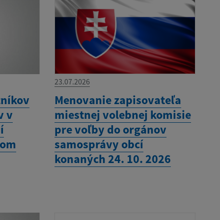
23.07.2026
tníkov
Menovanie zapisovateľa
v v
miestnej volebnej komisie
í
pre voľby do orgánov
nom
samosprávy obcí
konaných 24. 10. 2026