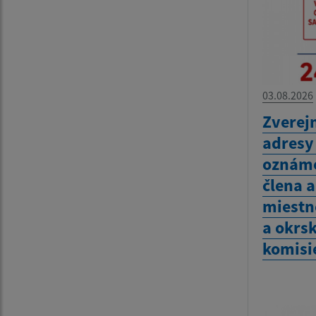
03.08.2026
Zverej
adresy
oznáme
člena 
miestn
a okrs
komisie