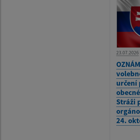
23.07.2026
OZNÁME
volebn
určení
obecné
Stráži 
orgáno
24. ok