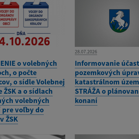
28.07.2026
NIE o volebných
Informovanie účas
ch, o počte
pozemkových úpra
ov, o sídle Volebnej
katastrálnom územ
 ŽSK a o sídlach
STRÁŽA o plánova
ých volebných
konaní
 pre voľby do
v ŽSK