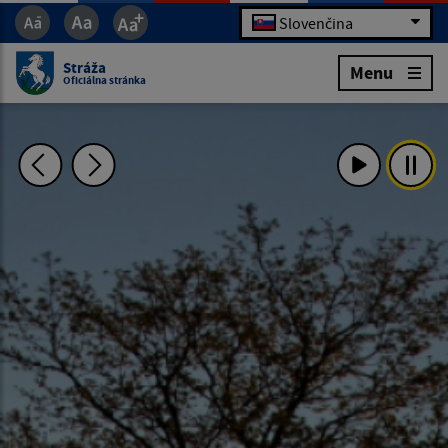
Slovenčina
Stráža
Menu
Oficiálna stránka