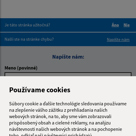
Je táto stránka užitočná?
Áno
Nie
Boli tieto 
Boli 
Našli ste na stránke chybu?
Napíšte nám
Napíšte nám:
Meno (povinné)
Používame cookies
E-mailová adresa (povinné)
Súbory cookie a ďalšie technológie sledovania používame
na zlepšenie vášho zážitku z prehliadania našich
webových stránok, na to, aby sme vám zobrazovali
Text vašej správy (povinné)
prispôsobený obsah a cielené reklamy, na analýzu
návštevnosti našich webových stránok a na pochopenie
toho, odkiaľ naši návštevníci prichádzajú.