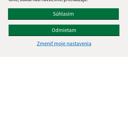
Súhlasím
Odmietam
Oboznámil som sa so
spracúvaním osobných
údajov
Zmeniť moje nastavenia
Google reCaptcha Response
Odoslať správu
Úradné hodiny:
Deň
Čas doobeda
Čas poobede
Pondelok:
08:00 - 12:00
12:30 - 17:00
Utorok:
08:00 - 12:00
12:30 - 15:30
Streda:
08:00 - 12:00
12:30 - 16:00
Štvrtok:
08:00 - 12:00
12:30 - 15:30
Piatok:
08:00 - 12:00