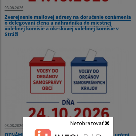
03.08.2026
Zverejnenie mailovej adresy na doručenie oznámenia
o delegovaní člena a náhradníka do miestnej
volebnej komisie a okrskovej volebnej komisie v
Stráži
Nezobrazovať
03.08.2026
OZNÁMENIE o utvorení volebných okrskov a o určení