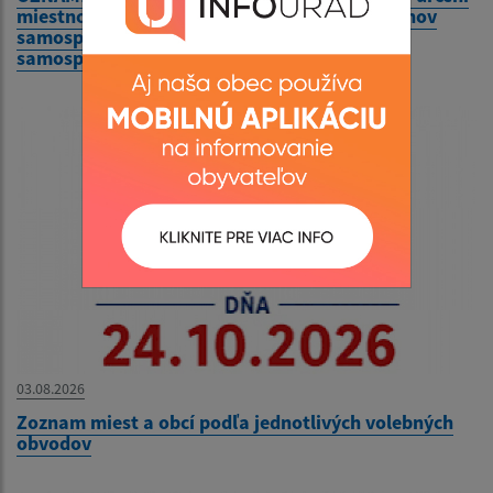
miestností na hlasovanie vo voľbách do orgánov
samosprávy obcí a volieb do orgánov
samosprávnych krajov v roku 2026
03.08.2026
Zoznam miest a obcí podľa jednotlivých volebných
obvodov