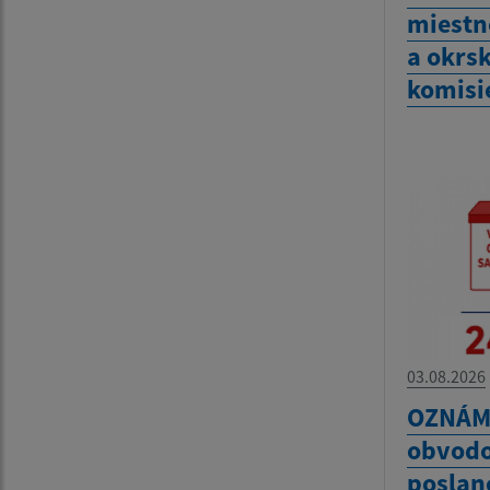
miestn
a okrs
komisie
03.08.2026
OZNÁME
obvodo
poslanc