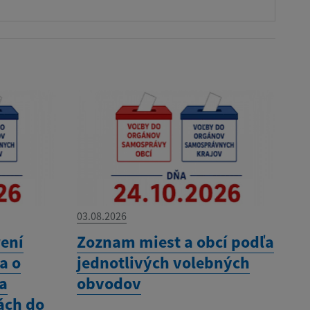
03.08.2026
ení
Zoznam miest a obcí podľa
a o
jednotlivých volebných
na
obvodov
ách do