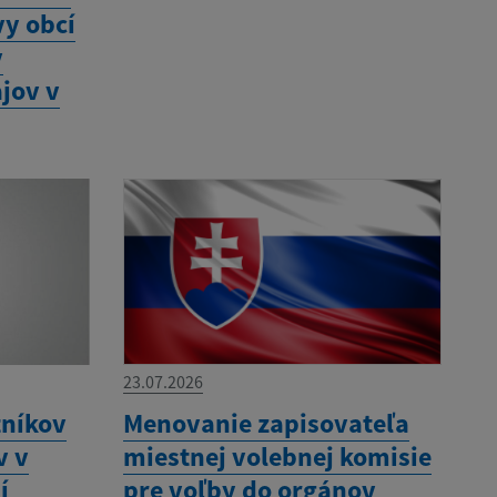
y obcí
v
jov v
23.07.2026
tníkov
Menovanie zapisovateľa
v v
miestnej volebnej komisie
í
pre voľby do orgánov