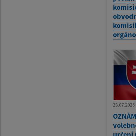
komisie
obvodn
komisií
orgáno
23.07.2026
OZNÁME
volebn
určení