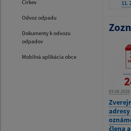
Cirkev
11. 
Odvoz odpadu
Zozn
Dokumenty k odvozu
odpadov
Mobilná aplikácia obce
03.08.2026
Zverej
adresy
oznáme
člena 