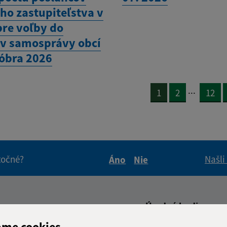
ho zastupiteľstva v
pre voľby do
v samosprávy obcí
tóbra 2026
...
1
2
12
itočné?
Našli
Áno
Nie
Boli tieto informácie pre 
Boli tieto informáci
Úradné hodiny:
ame cookies