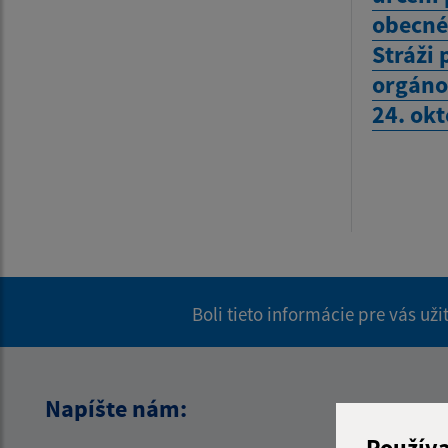
obecné
Stráži 
orgáno
24. ok
Boli tieto informácie pre vás už
Napíšte nám:
Použív