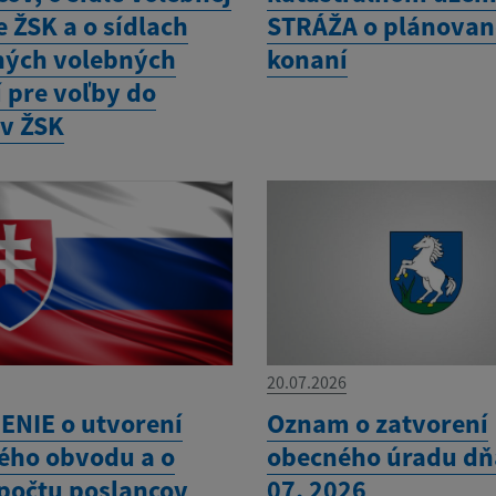
 ŽSK a o sídlach
STRÁŽA o plánova
ých volebných
konaní
 pre voľby do
v ŽSK
20.07.2026
NIE o utvorení
Oznam o zatvorení
ého obvodu a o
obecného úradu dň
 počtu poslancov
07. 2026