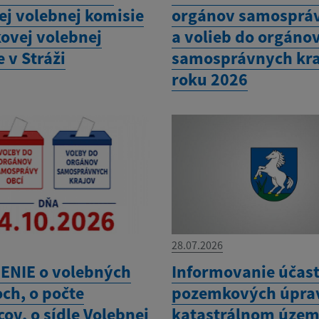
ej volebnej komisie
orgánov samospráv
kovej volebnej
a volieb do orgáno
 v Stráži
samosprávnych kra
roku 2026
28.07.2026
NIE o volebných
Informovanie účas
ch, o počte
pozemkových úpra
ov, o sídle Volebnej
katastrálnom územ