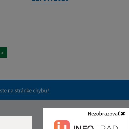
>
 ste na stránke chybu?
vás užitočné?
e pre vás užitočné?
Nezobrazovať
Kontakt: