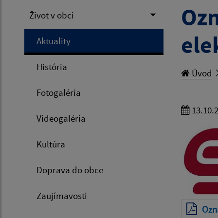
Ozn
Život v obci
ele
Aktuality
História
Úvod
Fotogaléria
13.10.
Videogaléria
Kultúra
Doprava do obce
Zaujímavosti
Ozná