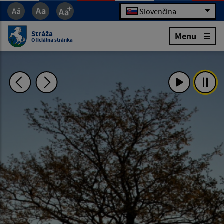
Slovenčina
Stráža
Menu
Oficiálna stránka