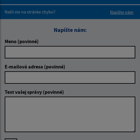
Boli tieto 
Boli 
Našli ste na stránke chybu?
Napíšte nám
Napíšte nám:
Meno (povinné)
E-mailová adresa (povinné)
Text vašej správy (povinné)