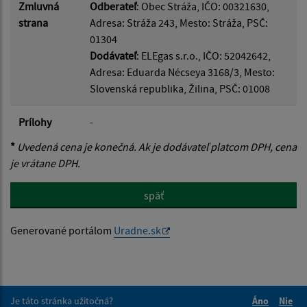
Zmluvná
Odberateľ
: Obec Stráža, IČO: 00321630,
strana
Adresa: Stráža 243, Mesto: Stráža, PSČ:
01304
Dodávateľ
: ELEgas s.r.o., IČO: 52042642,
Adresa: Eduarda Nécseya 3168/3, Mesto:
Slovenská republika, Žilina, PSČ: 01008
Prílohy
-
*
Uvedená cena je konečná. Ak je dodávateľ platcom DPH, cena
je vrátane DPH.
späť
Generované portálom
Uradne.sk
Je táto stránka užitočná?
Áno
Nie