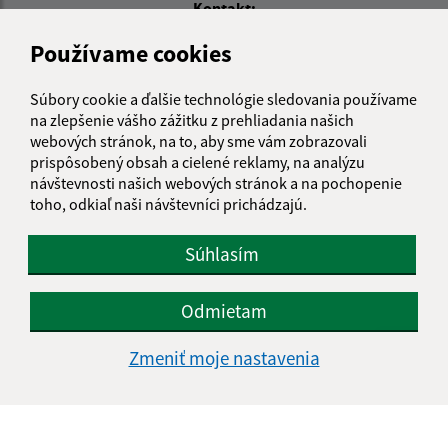
Kontakt:
Obecný úrad Stráža
Používame cookies
Stráža 243
013 04 Dolná Tižina
Súbory cookie a ďalšie technológie sledovania používame
na zlepšenie vášho zážitku z prehliadania našich
info@obecstraza.sk
webových stránok, na to, aby sme vám zobrazovali
+421 415 694 001
prispôsobený obsah a cielené reklamy, na analýzu
návštevnosti našich webových stránok a na pochopenie
IČO: 00321630
toho, odkiaľ naši návštevníci prichádzajú.
Súhlasím
Odmietam
Zmeniť moje nastavenia