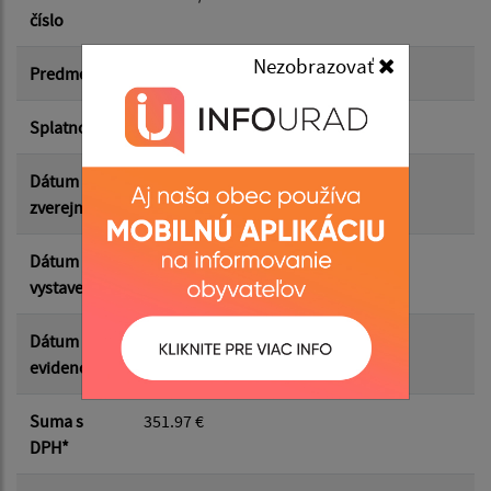
číslo
Suma od:
Nezobrazovať
Predmet
Fa za nákup SL za 06/2026
Splatnosť
04.06.2026
Suma do:
Dátum
03.06.2026
zverejnenia
Filtrovať
Reset
Dátum
28.05.2026
vystavenia
Dátum
01.06.2026
evidencie
Suma s
351.97 €
DPH*