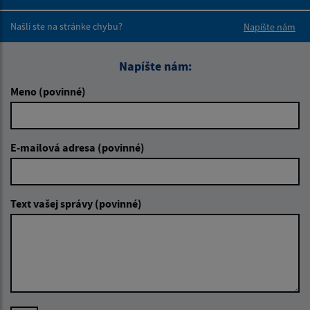
Boli tieto 
Boli 
Našli ste na stránke chybu?
Napíšte nám
Napíšte nám:
Meno (povinné)
E-mailová adresa (povinné)
Text vašej správy (povinné)