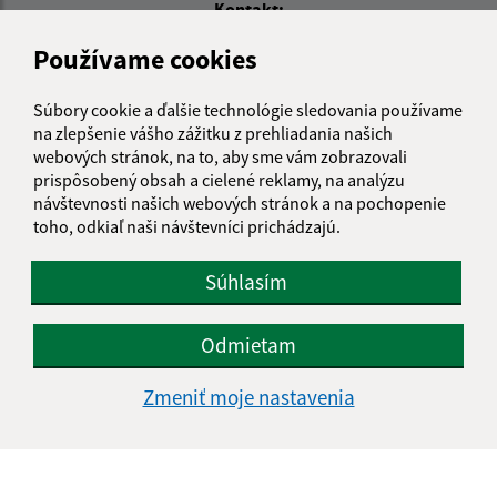
Kontakt:
Obecný úrad Stráža
Používame cookies
Stráža 243
013 04 Dolná Tižina
Súbory cookie a ďalšie technológie sledovania používame
na zlepšenie vášho zážitku z prehliadania našich
info@obecstraza.sk
webových stránok, na to, aby sme vám zobrazovali
+421 415 694 001
prispôsobený obsah a cielené reklamy, na analýzu
návštevnosti našich webových stránok a na pochopenie
IČO: 00321630
toho, odkiaľ naši návštevníci prichádzajú.
Súhlasím
Odmietam
Zmeniť moje nastavenia