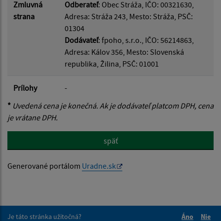
Zmluvná
Odberateľ
: Obec Stráža, IČO: 00321630,
strana
Adresa: Stráža 243, Mesto: Stráža, PSČ:
01304
Dodávateľ
: fpoho, s.r.o., IČO: 56214863,
Adresa: Kálov 356, Mesto: Slovenská
republika, Žilina, PSČ: 01001
Prílohy
-
*
Uvedená cena je konečná. Ak je dodávateľ platcom DPH, cena
je vrátane DPH.
späť
Generované portálom
Uradne.sk
Je táto stránka užitočná?
Áno
Nie