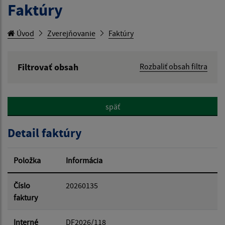
Faktúry
Úvod
Zverejňovanie
Faktúry
Filtrovať obsah
Rozbaliť obsah filtra
Hľadaný výraz:
späť
Hľadať v:
Detail faktúry
Typ dátumu:
Položka
Informácia
Dátum od:
Číslo
20260135
faktury
Dátum do:
Interné
DF2026/118