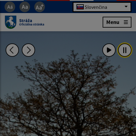
Slovenčina
Stráža
Menu
Oficiálna stránka