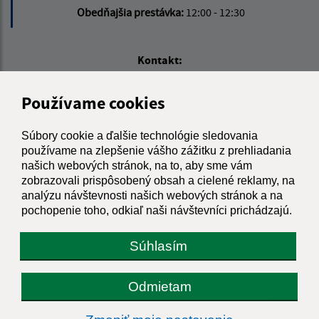
Obedňajšia prestávka:
12:00 - 12:30
Kontakt:
Obecný úrad Stráža
Používame cookies
Stráža 243
013 04 Dolná Tižina
Súbory cookie a ďalšie technológie sledovania
info@obecstraza.sk
používame na zlepšenie vášho zážitku z prehliadania
našich webových stránok, na to, aby sme vám
+421 415 694 001
zobrazovali prispôsobený obsah a cielené reklamy, na
analýzu návštevnosti našich webových stránok a na
IČO: 00321630
pochopenie toho, odkiaľ naši návštevníci prichádzajú.
Súhlasím
Odmietam