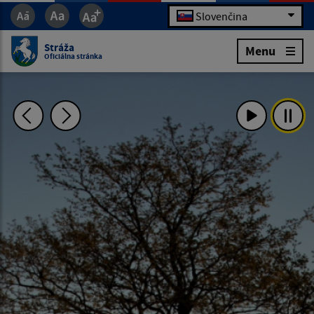
Slovenčina
Stráža
Menu
Oficiálna stránka