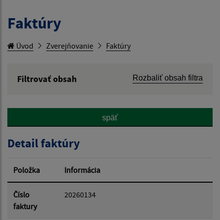
Faktúry
Úvod
Zverejňovanie
Faktúry
Filtrovať obsah
Rozbaliť obsah filtra
Hľadaný výraz:
späť
Hľadať v:
Detail faktúry
Typ dátumu:
Položka
Informácia
Dátum od:
Číslo
20260134
faktury