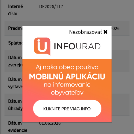
Dátum do:
Interné
DF2026/117
číslo
Suma od:
Predmet
FA za výkon zodpovednej osoby 06/2026
Nezobrazovať
Splatnosť
08.06.2026
Suma do:
Dátum
03.06.2026
zverejnenia
Filtrovať
Reset
Dátum
01.06.2026
vystavenia
Dátum
01.06.2026
úhrady
Dátum
01.06.2026
evidencie