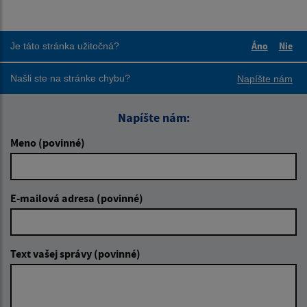
Áno
Nie
Je táto stránka užitočná?
Boli tieto 
Boli 
Našli ste na stránke chybu?
Napíšte nám
Napíšte nám:
Meno (povinné)
E-mailová adresa (povinné)
Text vašej správy (povinné)