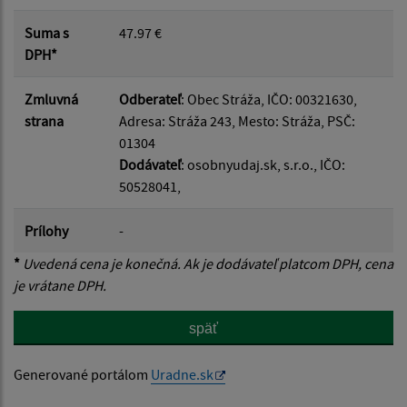
Suma s
47.97 €
DPH*
Zmluvná
Odberateľ
: Obec Stráža, IČO: 00321630,
strana
Adresa: Stráža 243, Mesto: Stráža, PSČ:
01304
Dodávateľ
: osobnyudaj.sk, s.r.o., IČO:
50528041,
Prílohy
-
*
Uvedená cena je konečná. Ak je dodávateľ platcom DPH, cena
je vrátane DPH.
späť
Generované portálom
Uradne.sk