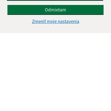
Odmietam
Zmeniť moje nastavenia
Informácie o stránke:
Vyhlásenie o prístupnosti
Autorské práva
Ochrana osobných údajov
Navigácia:
Vytlačiť aktuálnu stránku
Mapa stránok
Cookies