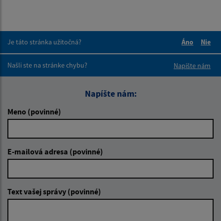
Je táto stránka užitočná?
Áno
Nie
Boli tieto 
Boli 
Našli ste na stránke chybu?
Napíšte nám
Napíšte nám:
Meno (povinné)
E-mailová adresa (povinné)
Text vašej správy (povinné)