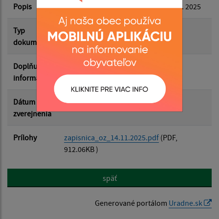
Popis
Zápisnica z OZ konaného dňa 14. 11. 2025
Filtrovať
Reset
Typ
Zasadnutia OZ
dokumentu
Doplňujúce
informácie
Dátum
11.12.2025
zverejnenia
Prílohy
zapisnica_oz_14.11.2025.pdf
(PDF,
912.06KB )
späť
Generované portálom
Uradne.sk