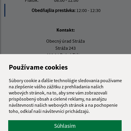
Piatok:
08:00 - 12:00
Obedňajšia prestávka:
12:00 - 12:30
Kontakt:
Obecný úrad Stráža
Stráža 243
013 04 Dolná Tižina
Používame cookies
info@obecstraza.sk
+421 415 694 001
Súbory cookie a ďalšie technológie sledovania používame
IČO: 00321630
na zlepšenie vášho zážitku z prehliadania našich
webových stránok, na to, aby sme vám zobrazovali
prispôsobený obsah a cielené reklamy, na analýzu
návštevnosti našich webových stránok a na pochopenie
toho, odkiaľ naši návštevníci prichádzajú.
Súhlasím