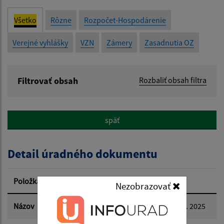
Všetko
Rôzne
Rozpočet-Hospodárenie
Verejné vyhlášky
VZN
Zámery
Zasadnutia OZ
Filtrovať obsah
Rozbaliť obsah filtra
Názov:
späť
Popis:
Detail úradného dokumentu
Dátum zverejnenia od:
Položka
Informácia
Nezobrazovať
Dátum zverejnenia do:
Názov
Zápisnica z OZ konaného dňa 14. 11. 2025